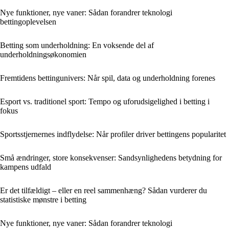
Nye funktioner, nye vaner: Sådan forandrer teknologi
bettingoplevelsen
Betting som underholdning: En voksende del af
underholdningsøkonomien
Fremtidens bettingunivers: Når spil, data og underholdning forenes
Esport vs. traditionel sport: Tempo og uforudsigelighed i betting i
fokus
Sportsstjernernes indflydelse: Når profiler driver bettingens popularitet
Små ændringer, store konsekvenser: Sandsynlighedens betydning for
kampens udfald
Er det tilfældigt – eller en reel sammenhæng? Sådan vurderer du
statistiske mønstre i betting
Nye funktioner, nye vaner: Sådan forandrer teknologi