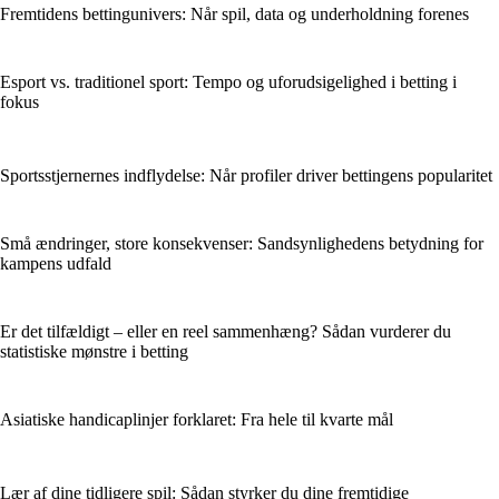
Fremtidens bettingunivers: Når spil, data og underholdning forenes
Esport vs. traditionel sport: Tempo og uforudsigelighed i betting i
fokus
Sportsstjernernes indflydelse: Når profiler driver bettingens popularitet
Små ændringer, store konsekvenser: Sandsynlighedens betydning for
kampens udfald
Er det tilfældigt – eller en reel sammenhæng? Sådan vurderer du
statistiske mønstre i betting
Asiatiske handicaplinjer forklaret: Fra hele til kvarte mål
Lær af dine tidligere spil: Sådan styrker du dine fremtidige