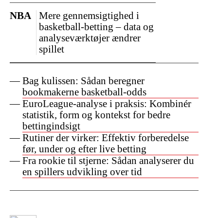
NBA
Mere gennemsigtighed i
basketball-betting – data og
analyseværktøjer ændrer
spillet
Bag kulissen: Sådan beregner
bookmakerne basketball-odds
EuroLeague-analyse i praksis: Kombinér
statistik, form og kontekst for bedre
bettingindsigt
Rutiner der virker: Effektiv forberedelse
før, under og efter live betting
Fra rookie til stjerne: Sådan analyserer du
en spillers udvikling over tid