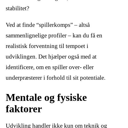
stabilitet?
Ved at finde “spillerkomps” – altså
sammenlignelige profiler – kan du få en
realistisk forventning til tempoet i
udviklingen. Det hjælper også med at
identificere, om en spiller over- eller
underpræsterer i forhold til sit potentiale.
Mentale og fysiske
faktorer
Udvikling handler ikke kun om teknik og