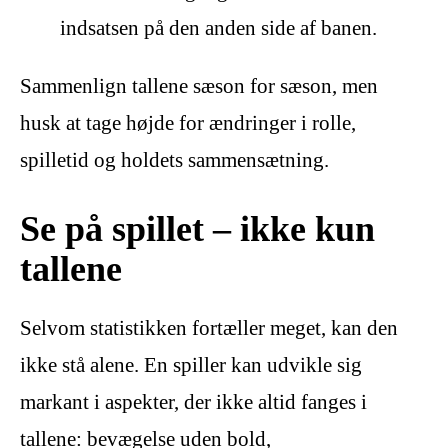
indsatsen på den anden side af banen.
Sammenlign tallene sæson for sæson, men
husk at tage højde for ændringer i rolle,
spilletid og holdets sammensætning.
Se på spillet – ikke kun
tallene
Selvom statistikken fortæller meget, kan den
ikke stå alene. En spiller kan udvikle sig
markant i aspekter, der ikke altid fanges i
tallene: bevægelse uden bold,