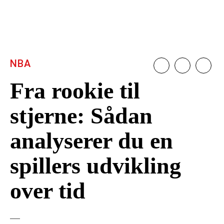
NBA
Fra rookie til
stjerne: Sådan
analyserer du en
spillers udvikling
over tid