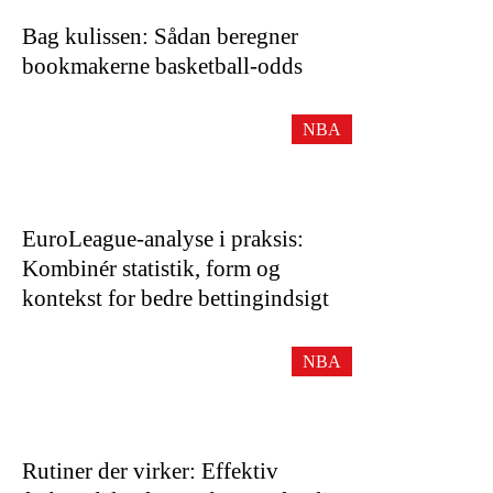
Bag kulissen: Sådan beregner
bookmakerne basketball-odds
NBA
EuroLeague-analyse i praksis:
Kombinér statistik, form og
kontekst for bedre bettingindsigt
NBA
Rutiner der virker: Effektiv