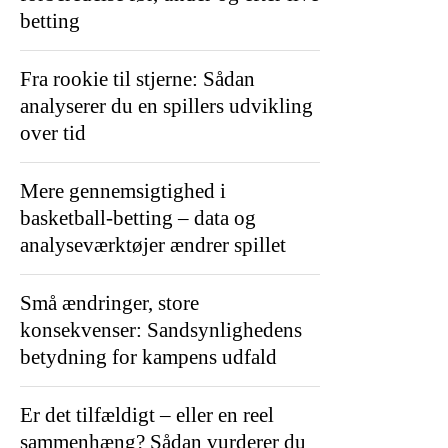
betting
Fra rookie til stjerne: Sådan
analyserer du en spillers udvikling
over tid
Mere gennemsigtighed i
basketball-betting – data og
analyseværktøjer ændrer spillet
Små ændringer, store
konsekvenser: Sandsynlighedens
betydning for kampens udfald
Er det tilfældigt – eller en reel
sammenhæng? Sådan vurderer du