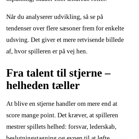
Når du analyserer udvikling, så se på
tendenser over flere sæsoner frem for enkelte
udsving. Det giver et mere retvisende billede
af, hvor spilleren er på vej hen.
Fra talent til stjerne –
helheden tæller
At blive en stjerne handler om mere end at
score mange point. Det kræver, at spilleren
mestrer spillets helhed: forsvar, lederskab,
beslutningstagning og evnen til at løfte