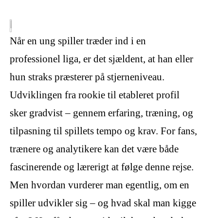
Når en ung spiller træder ind i en
professionel liga, er det sjældent, at han eller
hun straks præsterer på stjerneniveau.
Udviklingen fra rookie til etableret profil
sker gradvist – gennem erfaring, træning, og
tilpasning til spillets tempo og krav. For fans,
trænere og analytikere kan det være både
fascinerende og lærerigt at følge denne rejse.
Men hvordan vurderer man egentlig, om en
spiller udvikler sig – og hvad skal man kigge