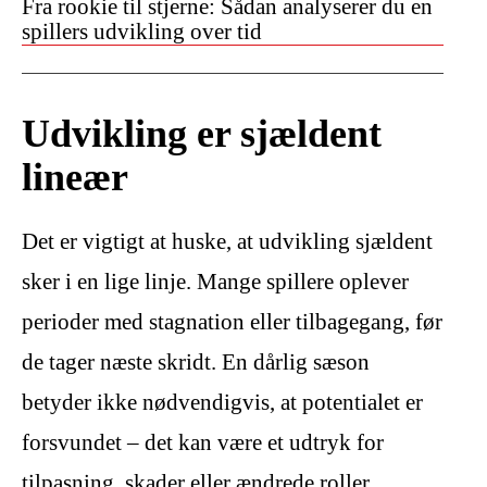
Fra rookie til stjerne: Sådan analyserer du en
spillers udvikling over tid
Udvikling er sjældent
lineær
Det er vigtigt at huske, at udvikling sjældent
sker i en lige linje. Mange spillere oplever
perioder med stagnation eller tilbagegang, før
de tager næste skridt. En dårlig sæson
betyder ikke nødvendigvis, at potentialet er
forsvundet – det kan være et udtryk for
tilpasning, skader eller ændrede roller.