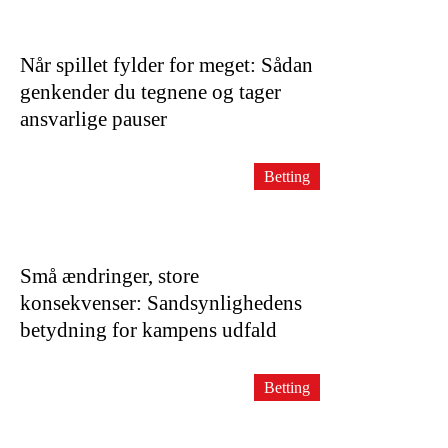
Når spillet fylder for meget: Sådan
genkender du tegnene og tager
ansvarlige pauser
Betting
Små ændringer, store
konsekvenser: Sandsynlighedens
betydning for kampens udfald
Betting