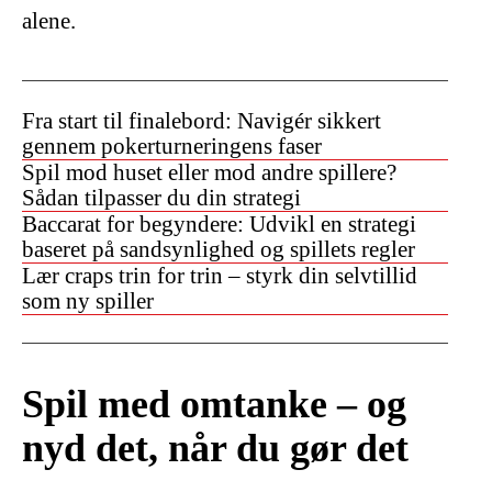
alene.
Fra start til finalebord: Navigér sikkert
gennem pokerturneringens faser
Spil mod huset eller mod andre spillere?
Sådan tilpasser du din strategi
Baccarat for begyndere: Udvikl en strategi
baseret på sandsynlighed og spillets regler
Lær craps trin for trin – styrk din selvtillid
som ny spiller
Spil med omtanke – og
nyd det, når du gør det