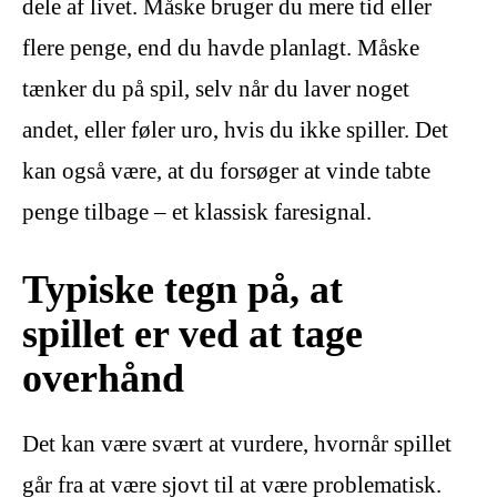
dele af livet. Måske bruger du mere tid eller
flere penge, end du havde planlagt. Måske
tænker du på spil, selv når du laver noget
andet, eller føler uro, hvis du ikke spiller. Det
kan også være, at du forsøger at vinde tabte
penge tilbage – et klassisk faresignal.
Typiske tegn på, at
spillet er ved at tage
overhånd
Det kan være svært at vurdere, hvornår spillet
går fra at være sjovt til at være problematisk.