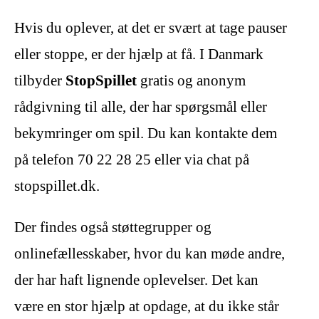
Hvis du oplever, at det er svært at tage pauser
eller stoppe, er der hjælp at få. I Danmark
tilbyder
StopSpillet
gratis og anonym
rådgivning til alle, der har spørgsmål eller
bekymringer om spil. Du kan kontakte dem
på telefon 70 22 28 25 eller via chat på
stopspillet.dk.
Der findes også støttegrupper og
onlinefællesskaber, hvor du kan møde andre,
der har haft lignende oplevelser. Det kan
være en stor hjælp at opdage, at du ikke står