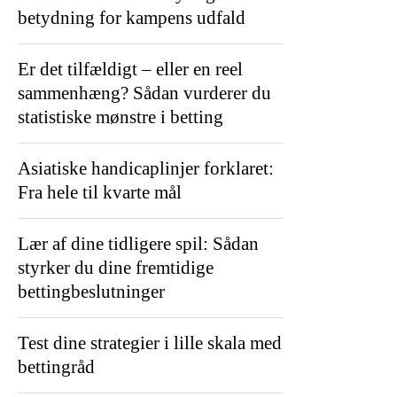
betydning for kampens udfald
Er det tilfældigt – eller en reel
sammenhæng? Sådan vurderer du
statistiske mønstre i betting
Asiatiske handicaplinjer forklaret:
Fra hele til kvarte mål
Lær af dine tidligere spil: Sådan
styrker du dine fremtidige
bettingbeslutninger
Test dine strategier i lille skala med
bettingråd