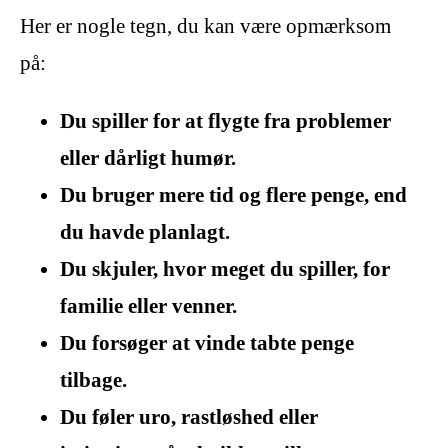
Her er nogle tegn, du kan være opmærksom
på:
Du spiller for at flygte fra problemer
eller dårligt humør.
Du bruger mere tid og flere penge, end
du havde planlagt.
Du skjuler, hvor meget du spiller, for
familie eller venner.
Du forsøger at vinde tabte penge
tilbage.
Du føler uro, rastløshed eller