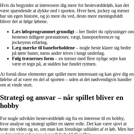
Hvis du begynder at interessere dig mere for hestevæddeløb, kan det
være spændende at dykke ned i sporten. Hver hest, jockey og træner
har sin egen historie, og jo mere du ved, desto mere meningsfuldt
bliver det at følge løbene.
Læs løbsprogrammet grundigt
– her finder du oplysninger om
hestenes tidligere præstationer, vægt, banepræferencer og
jockeyens erfaring.
Læg mærke til baneforholdene
– nogle heste klarer sig bedre
på tørre baner, mens andre trives i tungt underlag.
Følg trænernes form
– en træner med flere nylige sejre kan
være et tegn på, at stalden har fundet rytmen.
At forstå disse elementer gør spillet mere interessant og kan give dig en
følelse af at være en del af sporten – uden at det nødvendigvis handler
om at vinde stort.
Strategi og ansvar – når spillet bliver en
hobby
For nogle udvikler hestevæddeløb sig fra en interesse til en hobby,
hvor analyse og strategi spiller en større rolle. Det kan være sjovt at
teste sin viden og se, om man kan forudsige udfaldet af et løb. Men her