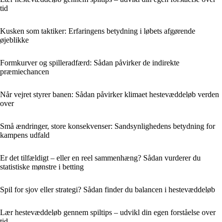
tid
Kusken som taktiker: Erfaringens betydning i løbets afgørende
øjeblikke
Formkurver og spilleradfærd: Sådan påvirker de indirekte
præmiechancen
Når vejret styrer banen: Sådan påvirker klimaet hestevæddeløb verden
over
Små ændringer, store konsekvenser: Sandsynlighedens betydning for
kampens udfald
Er det tilfældigt – eller en reel sammenhæng? Sådan vurderer du
statistiske mønstre i betting
Spil for sjov eller strategi? Sådan finder du balancen i hestevæddeløb
Lær hestevæddeløb gennem spiltips – udvikl din egen forståelse over
tid