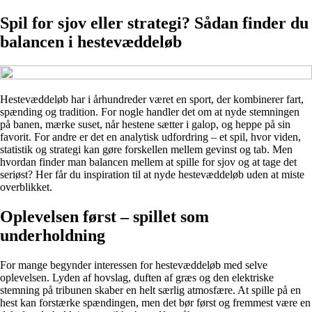
Spil for sjov eller strategi? Sådan finder du
balancen i hestevæddeløb
Hestevæddeløb har i århundreder været en sport, der kombinerer fart,
spænding og tradition. For nogle handler det om at nyde stemningen
på banen, mærke suset, når hestene sætter i galop, og heppe på sin
favorit. For andre er det en analytisk udfordring – et spil, hvor viden,
statistik og strategi kan gøre forskellen mellem gevinst og tab. Men
hvordan finder man balancen mellem at spille for sjov og at tage det
seriøst? Her får du inspiration til at nyde hestevæddeløb uden at miste
overblikket.
Oplevelsen først – spillet som
underholdning
For mange begynder interessen for hestevæddeløb med selve
oplevelsen. Lyden af hovslag, duften af græs og den elektriske
stemning på tribunen skaber en helt særlig atmosfære. At spille på en
hest kan forstærke spændingen, men det bør først og fremmest være en