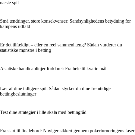
næste spil
Små ændringer, store konsekvenser: Sandsynlighedens betydning for
kampens udfald
Er det tilfældigt – eller en reel sammenhæng? Sådan vurderer du
statistiske mønstre i betting
Asiatiske handicaplinjer forklaret: Fra hele til kvarte mål
Lær af dine tidligere spil: Sådan styrker du dine fremtidige
bettingbeslutninger
Test dine strategier i lille skala med bettingråd
Fra start til finalebord: Navigér sikkert gennem pokerturneringens faser