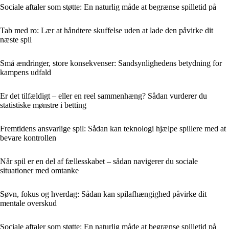
Sociale aftaler som støtte: En naturlig måde at begrænse spilletid på
Tab med ro: Lær at håndtere skuffelse uden at lade den påvirke dit
næste spil
Små ændringer, store konsekvenser: Sandsynlighedens betydning for
kampens udfald
Er det tilfældigt – eller en reel sammenhæng? Sådan vurderer du
statistiske mønstre i betting
Fremtidens ansvarlige spil: Sådan kan teknologi hjælpe spillere med at
bevare kontrollen
Når spil er en del af fællesskabet – sådan navigerer du sociale
situationer med omtanke
Søvn, fokus og hverdag: Sådan kan spilafhængighed påvirke dit
mentale overskud
Sociale aftaler som støtte: En naturlig måde at begrænse spilletid på