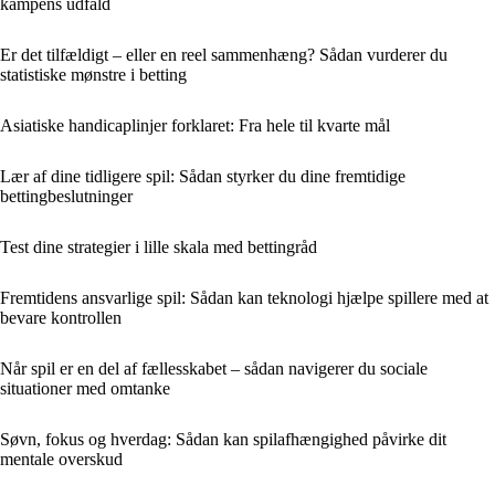
kampens udfald
Er det tilfældigt – eller en reel sammenhæng? Sådan vurderer du
statistiske mønstre i betting
Asiatiske handicaplinjer forklaret: Fra hele til kvarte mål
Lær af dine tidligere spil: Sådan styrker du dine fremtidige
bettingbeslutninger
Test dine strategier i lille skala med bettingråd
Fremtidens ansvarlige spil: Sådan kan teknologi hjælpe spillere med at
bevare kontrollen
Når spil er en del af fællesskabet – sådan navigerer du sociale
situationer med omtanke
Søvn, fokus og hverdag: Sådan kan spilafhængighed påvirke dit
mentale overskud