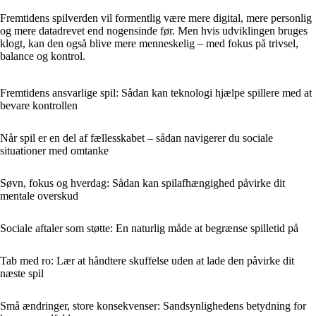
Fremtidens spilverden vil formentlig være mere digital, mere personlig
og mere datadrevet end nogensinde før. Men hvis udviklingen bruges
klogt, kan den også blive mere menneskelig – med fokus på trivsel,
balance og kontrol.
Fremtidens ansvarlige spil: Sådan kan teknologi hjælpe spillere med at
bevare kontrollen
Når spil er en del af fællesskabet – sådan navigerer du sociale
situationer med omtanke
Søvn, fokus og hverdag: Sådan kan spilafhængighed påvirke dit
mentale overskud
Sociale aftaler som støtte: En naturlig måde at begrænse spilletid på
Tab med ro: Lær at håndtere skuffelse uden at lade den påvirke dit
næste spil
Små ændringer, store konsekvenser: Sandsynlighedens betydning for