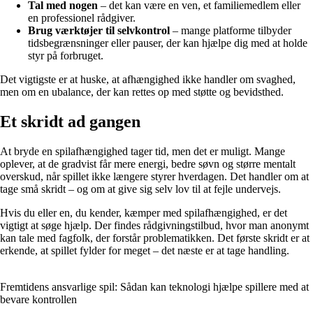
Tal med nogen
– det kan være en ven, et familiemedlem eller
en professionel rådgiver.
Brug værktøjer til selvkontrol
– mange platforme tilbyder
tidsbegrænsninger eller pauser, der kan hjælpe dig med at holde
styr på forbruget.
Det vigtigste er at huske, at afhængighed ikke handler om svaghed,
men om en ubalance, der kan rettes op med støtte og bevidsthed.
Et skridt ad gangen
At bryde en spilafhængighed tager tid, men det er muligt. Mange
oplever, at de gradvist får mere energi, bedre søvn og større mentalt
overskud, når spillet ikke længere styrer hverdagen. Det handler om at
tage små skridt – og om at give sig selv lov til at fejle undervejs.
Hvis du eller en, du kender, kæmper med spilafhængighed, er det
vigtigt at søge hjælp. Der findes rådgivningstilbud, hvor man anonymt
kan tale med fagfolk, der forstår problematikken. Det første skridt er at
erkende, at spillet fylder for meget – det næste er at tage handling.
Fremtidens ansvarlige spil: Sådan kan teknologi hjælpe spillere med at
bevare kontrollen