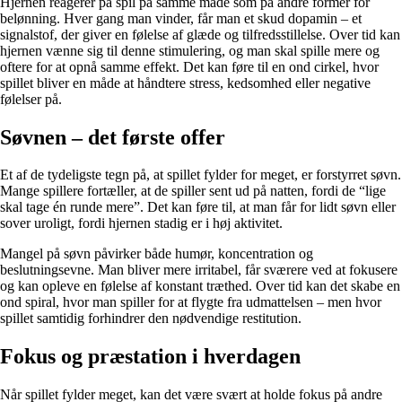
Hjernen reagerer på spil på samme måde som på andre former for
belønning. Hver gang man vinder, får man et skud dopamin – et
signalstof, der giver en følelse af glæde og tilfredsstillelse. Over tid kan
hjernen vænne sig til denne stimulering, og man skal spille mere og
oftere for at opnå samme effekt. Det kan føre til en ond cirkel, hvor
spillet bliver en måde at håndtere stress, kedsomhed eller negative
følelser på.
Søvnen – det første offer
Et af de tydeligste tegn på, at spillet fylder for meget, er forstyrret søvn.
Mange spillere fortæller, at de spiller sent ud på natten, fordi de “lige
skal tage én runde mere”. Det kan føre til, at man får for lidt søvn eller
sover uroligt, fordi hjernen stadig er i høj aktivitet.
Mangel på søvn påvirker både humør, koncentration og
beslutningsevne. Man bliver mere irritabel, får sværere ved at fokusere
og kan opleve en følelse af konstant træthed. Over tid kan det skabe en
ond spiral, hvor man spiller for at flygte fra udmattelsen – men hvor
spillet samtidig forhindrer den nødvendige restitution.
Fokus og præstation i hverdagen
Når spillet fylder meget, kan det være svært at holde fokus på andre