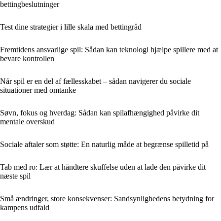
bettingbeslutninger
Test dine strategier i lille skala med bettingråd
Fremtidens ansvarlige spil: Sådan kan teknologi hjælpe spillere med at
bevare kontrollen
Når spil er en del af fællesskabet – sådan navigerer du sociale
situationer med omtanke
Søvn, fokus og hverdag: Sådan kan spilafhængighed påvirke dit
mentale overskud
Sociale aftaler som støtte: En naturlig måde at begrænse spilletid på
Tab med ro: Lær at håndtere skuffelse uden at lade den påvirke dit
næste spil
Små ændringer, store konsekvenser: Sandsynlighedens betydning for
kampens udfald